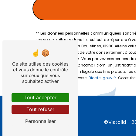
** Les données personnelles communiquées sont nécess
ses sous-traitants dans le seul but de répondre à 
Départementale 71b Les Bouletines, 13980 Alleins arti
d’opposition, de retrait de votre consentement à tou
données post-mortem. Vous pouvez exercer ces droits
Ce site utilise des cookies
l'adresse artisanleroy@hotmail.com. Un justificati
et vous donne le contrôle
la durée de prescription légale aux fins probatoires 
sur ceux que vous
disponible à cette adresse:
Bloctel.gouv.fr
. Consultez
souhaitez activer
Tout accepter
Tout refuser
Personnaliser
©
Vistalid
- 2