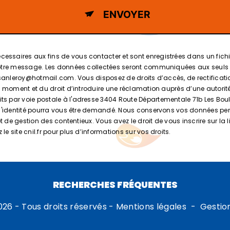
ENVOYER
aires aux fins de vous contacter et sont enregistrées dans un fichier 
votre message. Les données collectées seront communiquées aux seuls d
sanleroy@hotmail.com. Vous disposez de droits d’accès, de rectification,
t moment et du droit d’introduire une réclamation auprès d’une autorité 
 par voie postale à l'adresse 3404 Route Départementale 71b Les Boulet
f d'identité pourra vous être demandé. Nous conservons vos données pe
et de gestion des contentieux. Vous avez le droit de vous inscrire sur 
 le site cnil.fr pour plus d’informations sur vos droits.
RECHERCHES FRÉQUENTES
026 - Tous droits réservés -
Mentions légales
-
Gestio