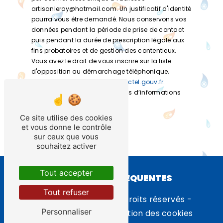
artisanleroy@hotmail.com. Un justificatif d'identité
pourra vous être demandé. Nous conservons vos
données pendant la période de prise de contact
puis pendant la durée de prescription légale aux
fins probatoires et de gestion des contentieux.
Vous avez le droit de vous inscrire sur la liste
d'opposition au démarchage téléphonique,
disponible à cette adresse:
Bloctel.gouv.fr
.
Consultez le site cnil.fr pour plus d’informations
sur vos droits.
Ce site utilise des cookies
et vous donne le contrôle
sur ceux que vous
souhaitez activer
Tout accepter
RECHERCHES FRÉQUENTES
Tout refuser
©
Vistalid
- 2026 - Tous droits réservés -
Personnaliser
Mentions légales
-
Gestion des cookies