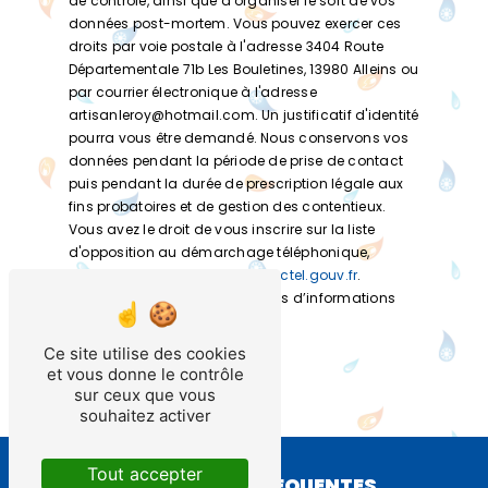
de contrôle, ainsi que d’organiser le sort de vos
données post-mortem. Vous pouvez exercer ces
droits par voie postale à l'adresse 3404 Route
Départementale 71b Les Bouletines, 13980 Alleins ou
par courrier électronique à l'adresse
artisanleroy@hotmail.com. Un justificatif d'identité
pourra vous être demandé. Nous conservons vos
données pendant la période de prise de contact
puis pendant la durée de prescription légale aux
fins probatoires et de gestion des contentieux.
Vous avez le droit de vous inscrire sur la liste
d'opposition au démarchage téléphonique,
disponible à cette adresse:
Bloctel.gouv.fr
.
Consultez le site cnil.fr pour plus d’informations
sur vos droits.
Ce site utilise des cookies
et vous donne le contrôle
sur ceux que vous
souhaitez activer
Tout accepter
RECHERCHES FRÉQUENTES